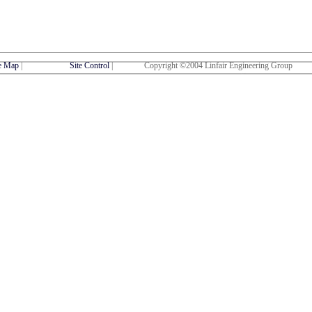
te Map
|
Site Control
|
Copyright ©2004 Linfair Engineering Group